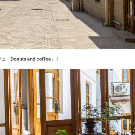
フェ「
Donuts and coffee
」！