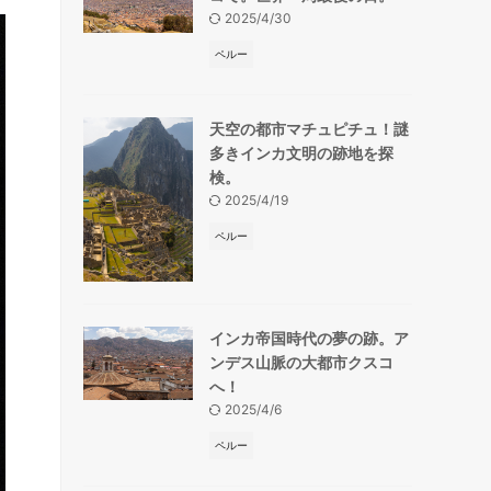
2025/4/30
ペルー
天空の都市マチュピチュ！謎
多きインカ文明の跡地を探
検。
2025/4/19
ペルー
インカ帝国時代の夢の跡。ア
ンデス山脈の大都市クスコ
へ！
2025/4/6
ペルー