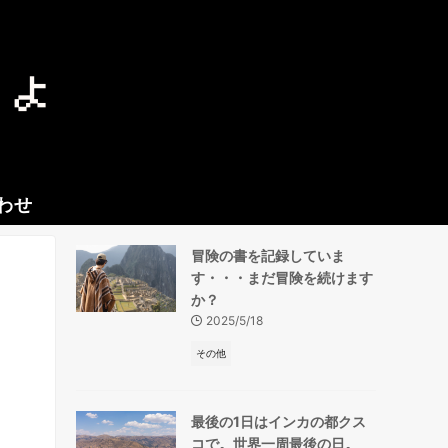
わせ
冒険の書を記録していま
す・・・まだ冒険を続けます
か？
2025/5/18
っ
その他
最後の1日はインカの都クス
コで。世界一周最後の日。