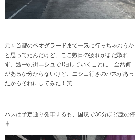
元々首都の
ベオグラード
まで一気に行っちゃおうか
と思ってたんだけど、ここ数日の疲れがまだ取れ
ず、途中の街
ニシュ
で1泊していくことに。全然何
があるか分からないけど、ニシュ行きのバスがあっ
たからそれにしてみた！笑
バスは予定通り発車するも、国境で30分ほど謎の停
車。